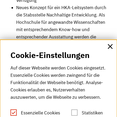
Verfügung
Neues Konzept für ein HKA-Leitsystem durch
die Stabsstelle Nachhaltige Entwicklung. Als
Hochschule für angewandte Wissenschaften
mit entsprechendem Know-how und
entsprechender Ausstattung werden die
wesentlichen Bestandteile in Eigenregie
hergestellt und errichtet
Cookie-Einstellungen
WLAN-Optimierung an der HKA:
Bestandsanalyse mit externem Unternehmen,
Auf dieser Webseite werden Cookies eingesetzt.
um Störquellen systematisch zu identifizieren,
Essenzielle Cookies werden zwingend für die
z. B. veraltete Access Points. Im Laufe des
Funktionalität der Webseite benötigt. Analyse-
Sommersemesters spürbare Verbesserung der
Cookies erlauben es, Nutzerverhalten
WLAN-Anbindung auf dem Campus
auszuwerten, um die Webseite zu verbessern.
Veranstaltungen
Essenzielle Cookies
Statistiken