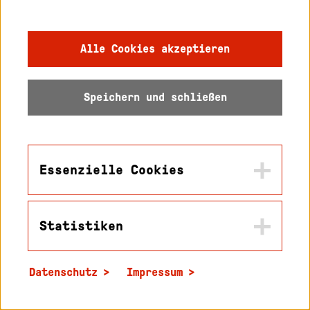
03.04.2025:
Girls‘Day
04.04.2025:
11. Lange Nacht der
Mathematik
Alle Cookies akzeptieren
24.05.2025:
Campustag. Einblick Studium –
Campustag mit Sommerfest
Speichern und schließen
Essenzielle Cookies
Statistiken
Name
in2cookiemodal-selection
Datenschutz
Impressum
Zweck
Name
Speichert die Werte die sie in diesem Popup
_pk_id