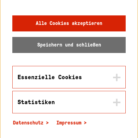
Gebärdensprache
Impressum
Alle Cookies akzeptieren
Datenschutz
Speichern und schließen
Barrierefreiheit
Sitemap
Essenzielle Cookies
Statistiken
Name
© 2026 Hochschule
in2cookiemodal-selection
Karlsruhe
Datenschutz
Impressum
Zweck
Name
Speichert die Werte die sie in diesem Popup
_pk_id