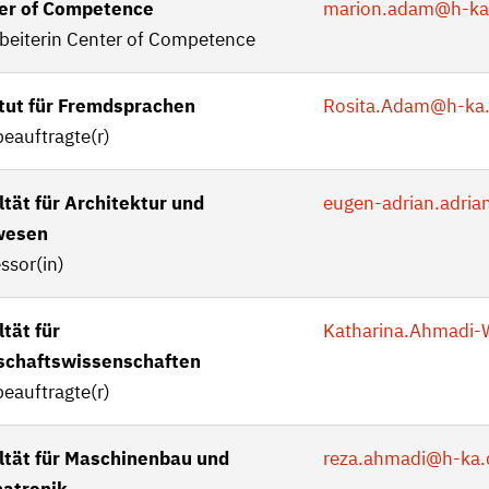
er of Competence
marion.adam
@h-ka
rbeiterin Center of Competence
itut für Fremdsprachen
Rosita.Adam
@h-ka
eauftragte(r)
ltät für Architektur und
eugen-adrian.adria
wesen
ssor(in)
tät für
Katharina.Ahmadi-
schaftswissenschaften
eauftragte(r)
ltät für Maschinenbau und
reza.ahmadi
@h-ka.