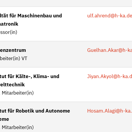
ltät für Maschinenbau und
ulf.ahrend
@h-ka.d
atronik
ssor(in)
enzentrum
Guelhan.Akar
@h-ka
beiter(in) VT
tut für Kälte-, Klima- und
Jiyan.Akyol
@h-ka.
lttechnik
 Mitarbeiter(in)
itut für Robotik und Autonome
Hosam.Alagi
@h-ka
teme
 Mitarbeiter(in)