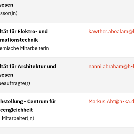
wesen
ssor(in)
tät für Elektro- und
kawther.aboalam
@h
rmationstechnik
emische Mitarbeiterin
ltät für Architektur und
nanni.abraham
@h-
wesen
eauftragte(r)
chstellung - Centrum für
Markus.Abt
@h-ka.
cengleichheit
 Mitarbeiter(in)