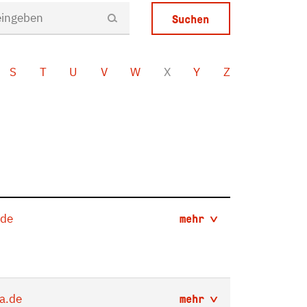
S
T
U
V
W
X
Y
Z
.de
mehr
a.de
mehr