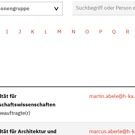
I
J
K
L
M
N
O
P
Q
R
tät für
martin.abele
@h-ka
schaftswissenschaften
eauftragte(r)
ltät für Architektur und
marcus.aberle
@h-k