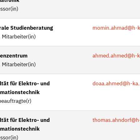
atronik
ssor(in)
rale Studienberatung
momin.ahmad
@h-k
 Mitarbeiter(in)
enzentrum
ahmed.ahmed
@h-k
 Mitarbeiter(in)
tät für Elektro- und
doaa.ahmed
@h-ka.
rmationstechnik
eauftragte(r)
tät für Elektro- und
thomas.ahndorf
@h-
rmationstechnik
ssor(in)