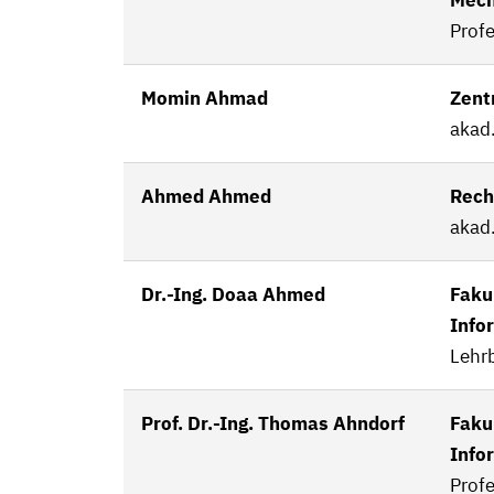
Mech
Profe
Momin Ahmad
Zent
akad.
Ahmed Ahmed
Rech
akad.
Dr.-Ing. Doaa Ahmed
Fakul
Info
Lehrb
Prof. Dr.-Ing. Thomas Ahndorf
Fakul
Info
Profe