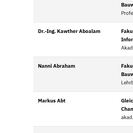
Bau
Profe
Dr.-Ing. Kawther Aboalam
Fakul
Info
Akad
Nanni Abraham
Faku
Bau
Lehrb
Markus Abt
Glei
Chan
akad.