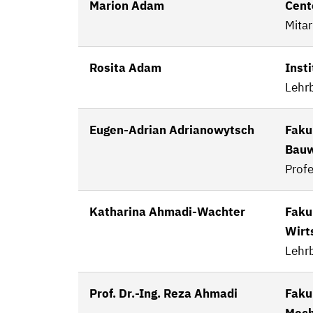
Marion Adam
Cent
Mita
Rosita Adam
Inst
Lehrb
Eugen-Adrian Adrianowytsch
Faku
Bau
Profe
Katharina Ahmadi-Wachter
Fakul
Wirt
Lehrb
Prof. Dr.-Ing. Reza Ahmadi
Faku