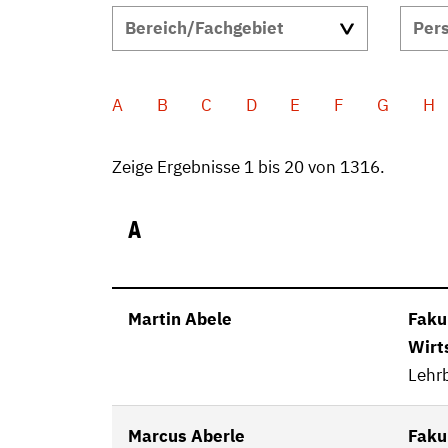
A
B
C
D
E
F
G
H
Zeige Ergebnisse 1 bis 20 von 1316.
A
Martin Abele
Fakul
Wirt
Lehrb
Marcus Aberle
Faku