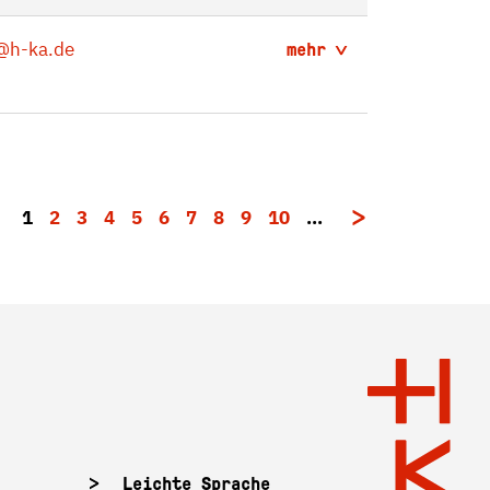
@h-ka.de
mehr
1
2
3
4
5
6
7
8
9
10
…
Leichte Sprache