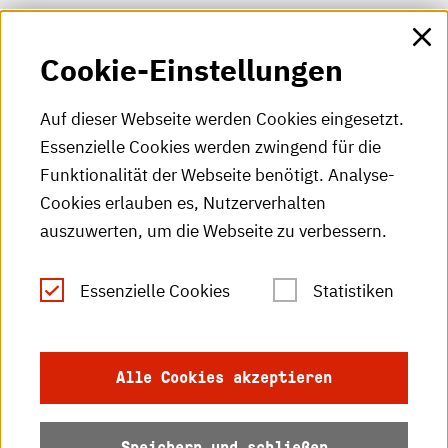
HKA-Shop
Cookie-Einstellungen
HKA-Videos
HKA-Podcast
Auf dieser Webseite werden Cookies eingesetzt.
Essenzielle Cookies werden zwingend für die
HKA-Publikationen
Funktionalität der Webseite benötigt. Analyse-
RSS-Feed
Cookies erlauben es, Nutzerverhalten
auszuwerten, um die Webseite zu verbessern.
Leichte Sprache
Essenzielle Cookies
Statistiken
Gebärdensprache
Impressum
Alle Cookies akzeptieren
Datenschutz
Speichern und schließen