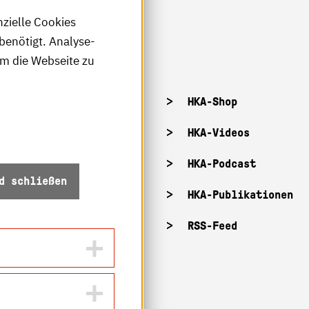
nzielle Cookies
benötigt. Analyse-
um die Webseite zu
tellenangebote
HKA-Shop
tandorte
HKA-Videos
ffnungszeiten
HKA-Podcast
d schließen
Z-Info: Betriebszustand
HKA-Publikationen
ecurity
RSS-Feed