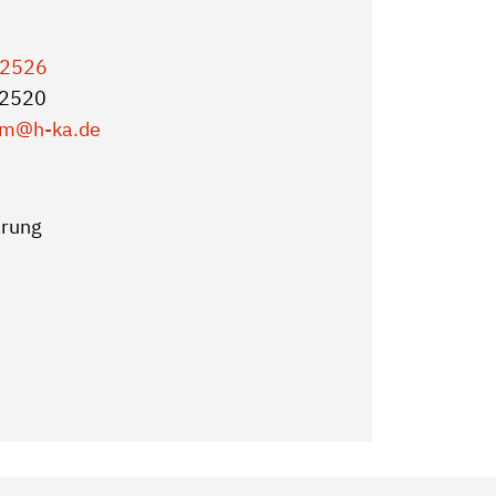
-2526
-2520
um
@h-ka.de
arung