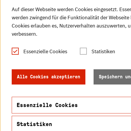
Auf dieser Webseite werden Cookies eingesetzt. Esse
werden zwingend für die Funktionalität der Webseite 
Cookies erlauben es, Nutzerverhalten auszuwerten, 
verbessern.
Tel.: +49 (0)721 925-0
S
Fax: +49 (0)721 925-2000
Essenzielle Cookies
Statistiken
S
info
@h-ka.de
Ö
Postfach 2440
Alle Cookies akzeptieren
Speichern un
R
76012 Karlsruhe
S
Essenzielle Cookies
Statistiken