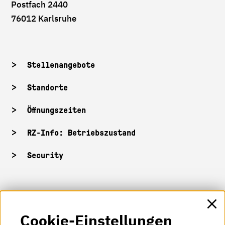
Postfach 2440
76012 Karlsruhe
Stellenangebote
Standorte
Öffnungszeiten
RZ-Info: Betriebszustand
Security
HKA-Shop
Cookie-Einstellungen
HKA-Videos