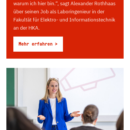
warum ich hier bin.“, sagt Alexander Rothhaas
über seinen Job als Laboringenieur in der
Fakultät für Elektro- und Informationstechnik
an der HKA.
Mehr erfahren