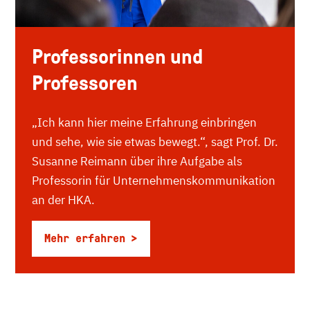
Professorinnen und
Professoren
„Ich kann hier meine Erfahrung einbringen
und sehe, wie sie etwas bewegt.“, sagt Prof. Dr.
Susanne Reimann über ihre Aufgabe als
Professorin für Unternehmenskommunikation
an der HKA.
Mehr erfahren