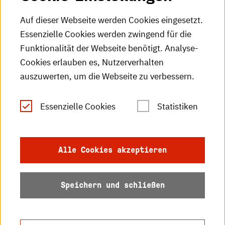
HKA-Podcast
Auf dieser Webseite werden Cookies eingesetzt.
Essenzielle Cookies werden zwingend für die
HKA-Publikationen
Funktionalität der Webseite benötigt. Analyse-
RSS-Feed
Cookies erlauben es, Nutzerverhalten
auszuwerten, um die Webseite zu verbessern.
Leichte Sprache
Essenzielle Cookies
Statistiken
Gebärdensprache
Impressum
Alle Cookies akzeptieren
Datenschutz
Speichern und schließen
Barrierefreiheit
Sitemap