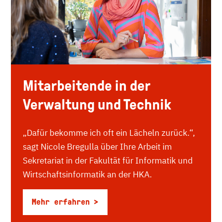
Mitarbeitende in der
Verwaltung und Technik
„Dafür bekomme ich oft ein Lächeln zurück.“,
sagt Nicole Bregulla über Ihre Arbeit im
Sekretariat in der Fakultät für Informatik und
Wirtschaftsinformatik an der HKA.
Mehr erfahren