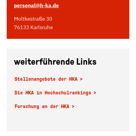
personal
@h-ka.de
Moltkestraße 30
76133 Karlsruhe
weiterführende Links
Stellenangebote der HKA
Die HKA in Hochschulrankings
Forschung an der HKA