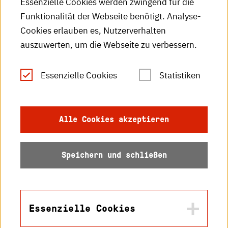
Essenzielle Cookies werden zwingend für die
HKA-Publikationen
Funktionalität der Webseite benötigt. Analyse-
RSS-Feed
Cookies erlauben es, Nutzerverhalten
auszuwerten, um die Webseite zu verbessern.
Leichte Sprache
Essenzielle Cookies
Statistiken
Gebärdensprache
Impressum
Alle Cookies akzeptieren
Datenschutz
Speichern und schließen
Barrierefreiheit
Sitemap
Essenzielle Cookies