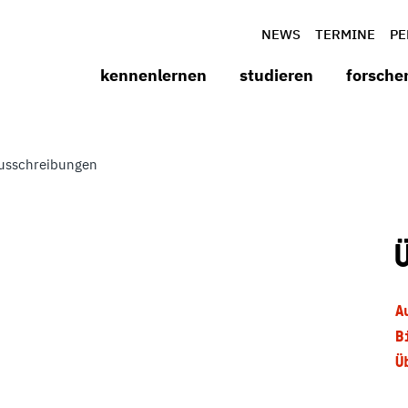
NEWS
TERMINE
PE
kennenlernen
studieren
forsche
usschreibungen
A
B
Ü