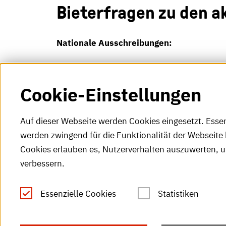
Bieterfragen zu den a
Nationale Ausschreibungen:
Derzeit gibt es keine Bieterfragen zu aktue
Cookie-Einstellungen
Auf dieser Webseite werden Cookies eingesetzt. Esse
werden zwingend für die Funktionalität der Webseite 
Cookies erlauben es, Nutzerverhalten auszuwerten, 
verbessern.
Tel.: +49 (0)721 925-0
S
Fax: +49 (0)721 925-2000
Essenzielle Cookies
Statistiken
S
info
@h-ka.de
Ö