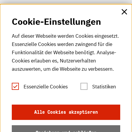
HKA-Shop
Cookie-Einstellungen
HKA-Videos
HKA-Podcast
Auf dieser Webseite werden Cookies eingesetzt.
Essenzielle Cookies werden zwingend für die
HKA-Publikationen
Funktionalität der Webseite benötigt. Analyse-
RSS-Feed
Cookies erlauben es, Nutzerverhalten
auszuwerten, um die Webseite zu verbessern.
Leichte Sprache
Essenzielle Cookies
Statistiken
Gebärdensprache
Impressum
Alle Cookies akzeptieren
Datenschutz