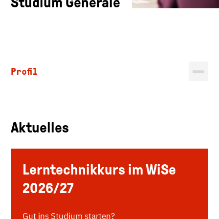
Studium Generale
Profil
Aktuelles
Lerntechnikkurs im WiSe
2026/27
Gut ins Studium starten?