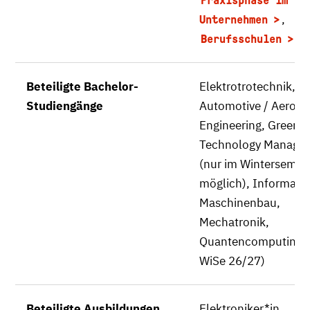
Praxisphase im
,
Unternehmen
Berufsschulen
Beteiligte Bachelor-
Elektrotrotechnik,
Studiengänge
Automotive / Aerosp
Engineering, Green
Technology Manage
(nur im Wintersemes
möglich), Informatik
Maschinenbau,
Mechatronik,
Quantencomputing 
WiSe 26/27)
Beteiligte Ausbildungen
Elektroniker*in,