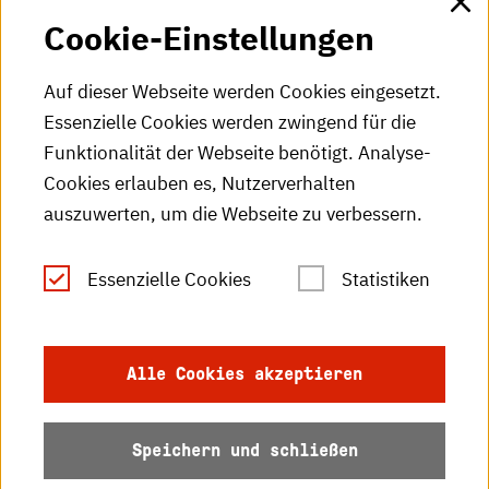
Cookie-Einstellungen
HKA-Videos
HKA-Podcast
Auf dieser Webseite werden Cookies eingesetzt.
Essenzielle Cookies werden zwingend für die
HKA-Publikationen
Funktionalität der Webseite benötigt. Analyse-
RSS-Feed
Cookies erlauben es, Nutzerverhalten
auszuwerten, um die Webseite zu verbessern.
Leichte Sprache
Essenzielle Cookies
Statistiken
Gebärdensprache
Impressum
Alle Cookies akzeptieren
Datenschutz
Speichern und schließen
Barrierefreiheit