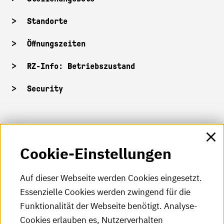
Standorte
Öffnungszeiten
RZ-Info: Betriebszustand
Security
HKA-Shop
Cookie-Einstellungen
HKA-Videos
HKA-Podcast
Auf dieser Webseite werden Cookies eingesetzt.
Essenzielle Cookies werden zwingend für die
HKA-Publikationen
Funktionalität der Webseite benötigt. Analyse-
RSS-Feed
Cookies erlauben es, Nutzerverhalten