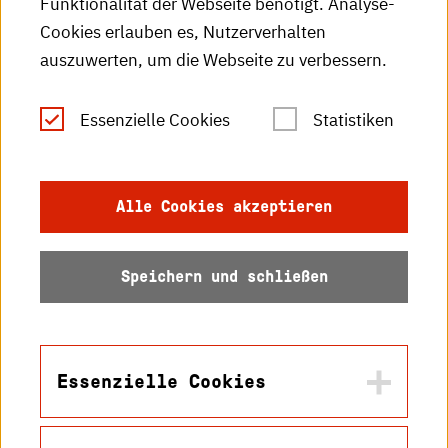
Funktionalität der Webseite benötigt. Analyse-
RSS-Feed
Cookies erlauben es, Nutzerverhalten
auszuwerten, um die Webseite zu verbessern.
Leichte Sprache
Essenzielle Cookies
Statistiken
Gebärdensprache
Impressum
Alle Cookies akzeptieren
Datenschutz
Speichern und schließen
Barrierefreiheit
Sitemap
Essenzielle Cookies