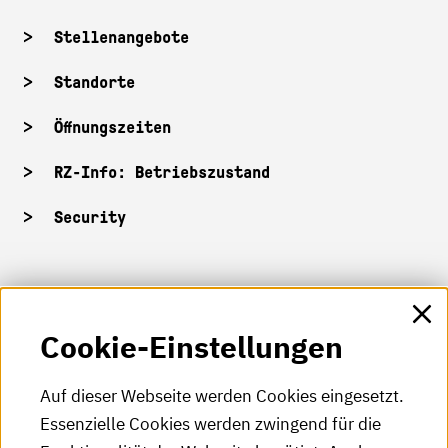
Stellenangebote
Standorte
Öffnungszeiten
RZ-Info: Betriebszustand
Security
HKA-Shop
Cookie-Einstellungen
HKA-Videos
HKA-Podcast
Auf dieser Webseite werden Cookies eingesetzt.
Essenzielle Cookies werden zwingend für die
HKA-Publikationen