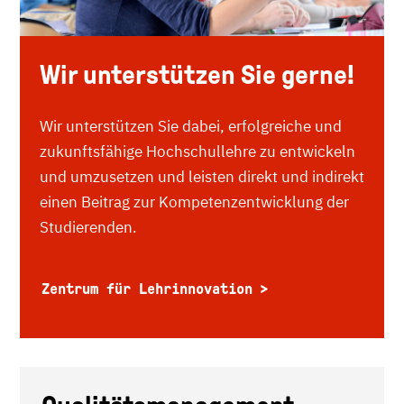
Wir unterstützen Sie gerne!
Wir unterstützen Sie dabei, erfolgreiche und
zukunftsfähige Hochschullehre zu entwickeln
und umzusetzen und leisten direkt und indirekt
einen Beitrag zur Kompetenzentwicklung der
Studierenden.
Zentrum für Lehrinnovation