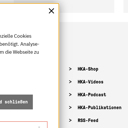
nzielle Cookies
benötigt. Analyse-
um die Webseite zu
tellenangebote
HKA-Shop
tandorte
HKA-Videos
ffnungszeiten
HKA-Podcast
d schließen
Z-Info: Betriebszustand
HKA-Publikationen
ecurity
RSS-Feed