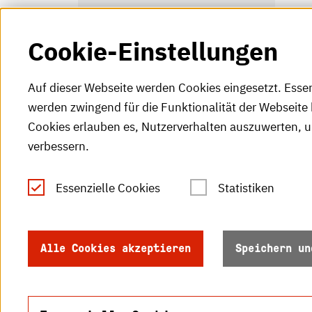
Cookie-Einstellungen
Auf dieser Webseite werden Cookies eingesetzt. Esse
werden zwingend für die Funktionalität der Webseite 
Cookies erlauben es, Nutzerverhalten auszuwerten, 
verbessern.
Tel.: +49 (0)721 925-0
S
Fax: +49 (0)721 925-2000
Essenzielle Cookies
Statistiken
S
info
@h-ka.de
Ö
Postfach 2440
Alle Cookies akzeptieren
Speichern un
R
76012 Karlsruhe
S