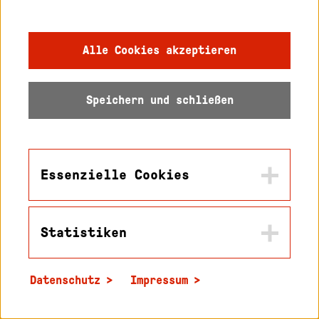
Alle Cookies akzeptieren
Speichern und schließen
Tel.: +49 (0)721 925-0
Fax: +49 (0)721 925-2000
Essenzielle Cookies
info
@h-ka.de
Postfach 2440
Statistiken
Name
76012 Karlsruhe
in2cookiemodal-selection
Datenschutz
Impressum
Zweck
Name
Speichert die Werte die sie in diesem Popup
_pk_id
Stellenangebote