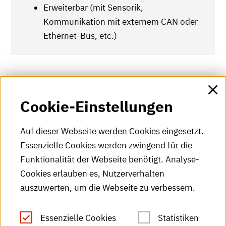
Erweiterbar (mit Sensorik,
Kommunikation mit externem CAN oder
Ethernet-Bus, etc.)
Cookie-Einstellungen
Karlsruhe
Institut für Energieeffiziente Mobilität (IEEM)
Auf dieser Webseite werden Cookies eingesetzt.
Moltkestr. 30
Essenzielle Cookies werden zwingend für die
76133 Karlsruhe
Funktionalität der Webseite benötigt. Analyse-
Cookies erlauben es, Nutzerverhalten
Post >
auszuwerten, um die Webseite zu verbessern.
Institut für Energieeffiziente Mobilität (IEEM)
Postfach 2440
Essenzielle Cookies
Statistiken
76012 Karlsruhe