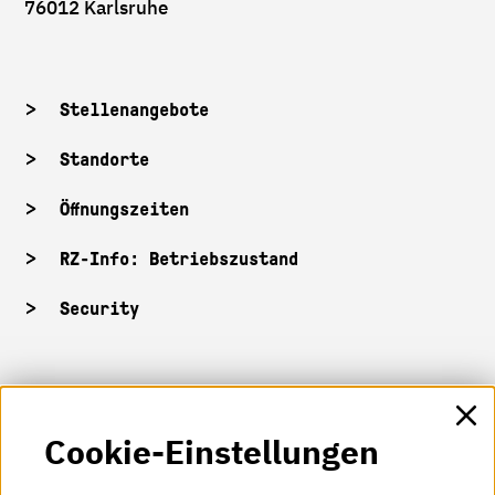
76012 Karlsruhe
Stellenangebote
Standorte
Öffnungszeiten
RZ-Info: Betriebszustand
Security
HKA-Shop
Cookie-Einstellungen
HKA-Videos
HKA-Podcast