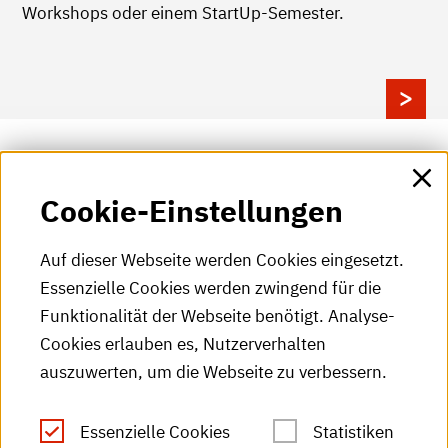
Workshops oder einem StartUp-Semester.
Kontakt
Cookie-Einstellungen
Center of Competence
Auf dieser Webseite werden Cookies eingesetzt.
Beratung Bewerbung und
Essenzielle Cookies werden zwingend für die
Auslandspraktikum
Funktionalität der Webseite benötigt. Analyse-
Martina Link
Cookies erlauben es, Nutzerverhalten
auszuwerten, um die Webseite zu verbessern.
Tel.:
+49 (0)721 925-2501
Fax: +49 (0)721 925-2504
Essenzielle Cookies
Statistiken