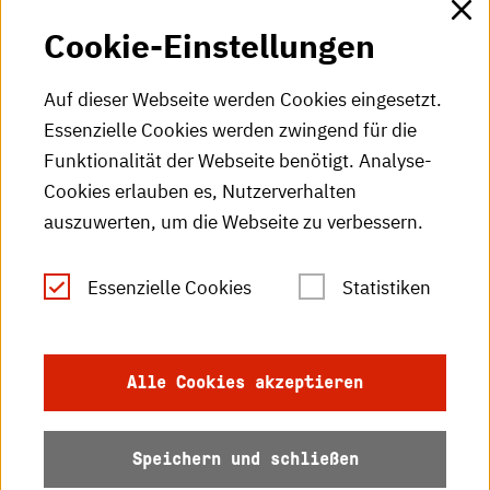
Cookie-Einstellungen
HKA-Videos
HKA-Podcast
Auf dieser Webseite werden Cookies eingesetzt.
Essenzielle Cookies werden zwingend für die
HKA-Publikationen
Funktionalität der Webseite benötigt. Analyse-
RSS-Feed
Cookies erlauben es, Nutzerverhalten
auszuwerten, um die Webseite zu verbessern.
Leichte Sprache
Essenzielle Cookies
Statistiken
Gebärdensprache
Impressum
Alle Cookies akzeptieren
Datenschutz
Speichern und schließen
Barrierefreiheit