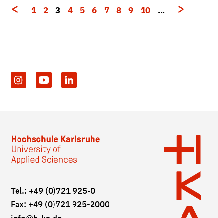
1
2
3
4
5
6
7
8
9
10
…
Tel.: +49 (0)721 925-0
Fax: +49 (0)721 925-2000
info
@h-ka.de