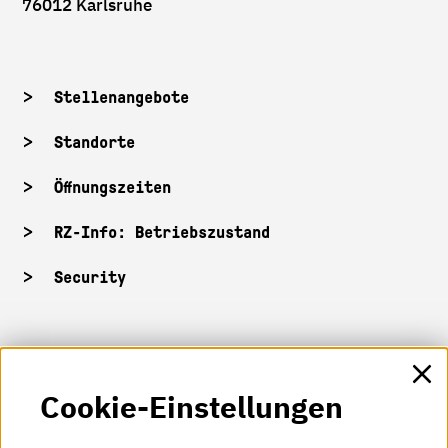
76012 Karlsruhe
Stellenangebote
Standorte
Öffnungszeiten
RZ-Info: Betriebszustand
Security
HKA-Shop
Cookie-Einstellungen
HKA-Videos
HKA-Podcast