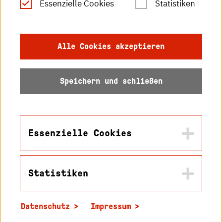
Essenzielle Cookies
Statistiken
Gebärdensprache
Impressum
Alle Cookies akzeptieren
Datenschutz
Speichern und schließen
Barrierefreiheit
Sitemap
Essenzielle Cookies
Statistiken
Name
© 2026 Hochschule
in2cookiemodal-selection
Karlsruhe
Datenschutz
Impressum
Zweck
Name