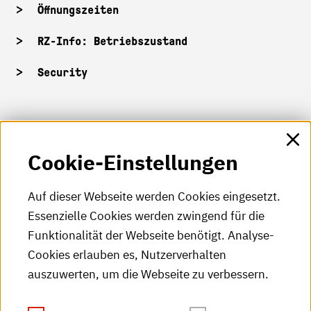
Öffnungszeiten
RZ-Info: Betriebszustand
Security
HKA-Shop
Cookie-Einstellungen
HKA-Videos
HKA-Podcast
Auf dieser Webseite werden Cookies eingesetzt.
Essenzielle Cookies werden zwingend für die
HKA-Publikationen
Funktionalität der Webseite benötigt. Analyse-
RSS-Feed
Cookies erlauben es, Nutzerverhalten
auszuwerten, um die Webseite zu verbessern.
Leichte Sprache