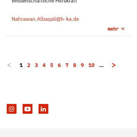
Wissenschaftliche Hilfskraft
Nahrawan.Albaqali
@h-ka.de
mehr
1
2
3
4
5
6
7
8
9
10
…