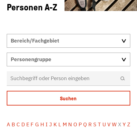
Personen A-Z
A
B
C
D
E
F
G
H
I
J
K
L
M
N
O
P
Q
R
S
T
U
V
W
X
Y
Z