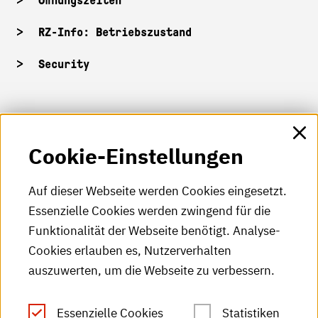
Öffnungszeiten
RZ-Info: Betriebszustand
Security
HKA-Shop
Cookie-Einstellungen
HKA-Videos
HKA-Podcast
Auf dieser Webseite werden Cookies eingesetzt.
Essenzielle Cookies werden zwingend für die
HKA-Publikationen
Funktionalität der Webseite benötigt. Analyse-
RSS-Feed
Cookies erlauben es, Nutzerverhalten
auszuwerten, um die Webseite zu verbessern.
Leichte Sprache
Essenzielle Cookies
Statistiken