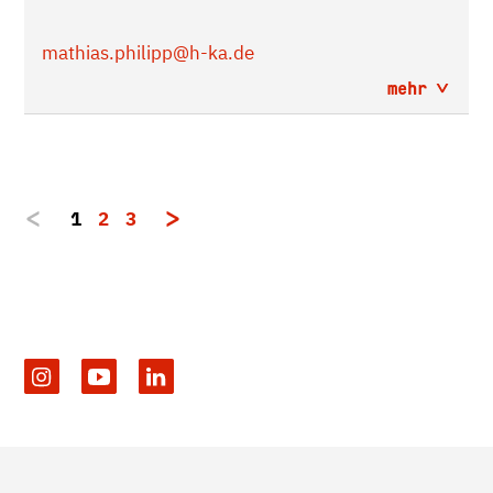
mathias.philipp
@h-ka.de
mehr
1
2
3