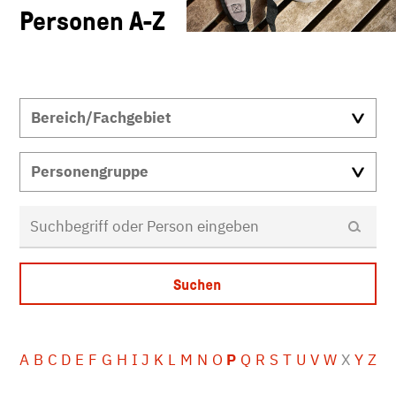
Personen A-Z
A
B
C
D
E
F
G
H
I
J
K
L
M
N
O
P
Q
R
S
T
U
V
W
X
Y
Z