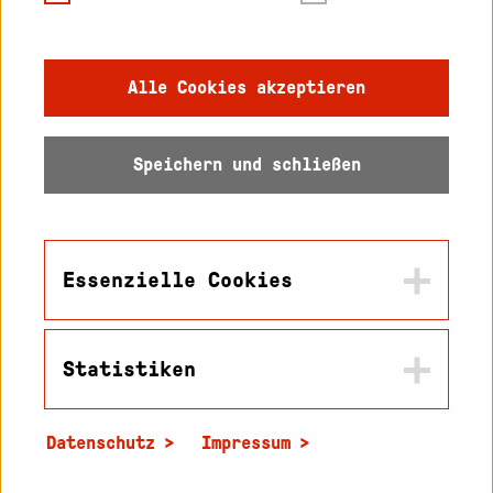
Gebärdensprache
Impressum
Alle Cookies akzeptieren
Datenschutz
Speichern und schließen
Barrierefreiheit
Sitemap
Essenzielle Cookies
Statistiken
Name
© 2026 Hochschule
in2cookiemodal-selection
Karlsruhe
Datenschutz
Impressum
Zweck
Name
Speichert die Werte die sie in diesem Popup