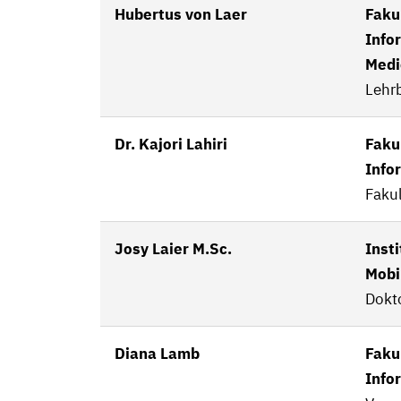
Hubertus von Laer
Fakul
Info
Medi
Lehrb
Dr. Kajori Lahiri
Fakul
Info
Fakul
Josy Laier M.Sc.
Insti
Mobi
Dokt
Diana Lamb
Fakul
Info