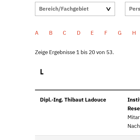
A
B
C
D
E
F
G
H
Zeige Ergebnisse 1 bis 20 von 53.
L
Dipl.-Ing. Thibaut Ladouce
Inst
Rese
Mitar
Nachh