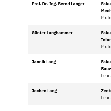
Prof. Dr.-Ing. Bernd Langer
Faku
Mech
Profe
Günter Langhammer
Fakul
Info
Profe
Jannik Lang
Faku
Bau
Lehrb
Jochen Lang
Zent
Lehrb