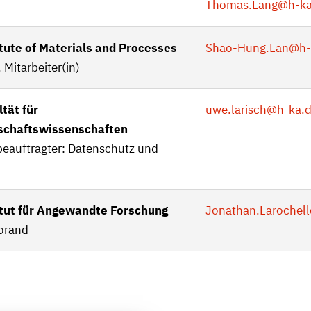
Thomas.Lang
@h-ka
itute of Materials and Processes
Shao-Hung.Lan
@h-
 Mitarbeiter(in)
tät für
uwe.larisch
@h-ka.
schaftswissenschaften
beauftragter: Datenschutz und
itut für Angewandte Forschung
Jonathan.Larochell
orand