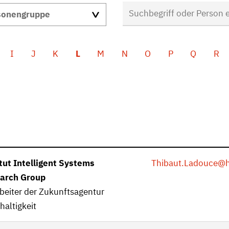
I
J
K
L
M
N
O
P
Q
R
itut Intelligent Systems
Thibaut.Ladouce
@h
arch Group
beiter der Zukunftsagentur
altigkeit