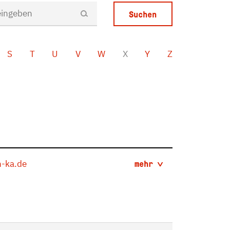
S
T
U
V
W
X
Y
Z
-ka.de
mehr