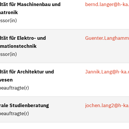
ltät für Maschinenbau und
bernd.langer
@h-ka
atronik
ssor(in)
tät für Elektro- und
Guenter.Langhamm
rmationstechnik
ssor(in)
ltät für Architektur und
Jannik.Lang
@h-ka.
wesen
eauftragte(r)
rale Studienberatung
jochen.lang2
@h-ka
eauftragte(r)