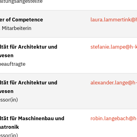
altungsangestellte
er of Competence
laura.lammertink
@h
 Mitarbeiterin
ltät für Architektur und
stefanie.lampe
@h-k
wesen
beauftragte
ltät für Architektur und
alexander.lange
@h-
wesen
ssor(in)
ltät für Maschinenbau und
robin.langebach
@h
atronik
ssor(in)