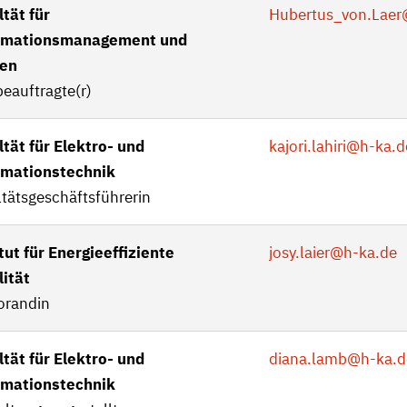
tät für
Hubertus_von.Laer
rmationsmanagement und
en
eauftragte(r)
tät für Elektro- und
kajori.lahiri
@h-ka.d
rmationstechnik
tätsgeschäftsführerin
tut für Energieeffiziente
josy.laier
@h-ka.de
lität
orandin
tät für Elektro- und
diana.lamb
@h-ka.d
rmationstechnik