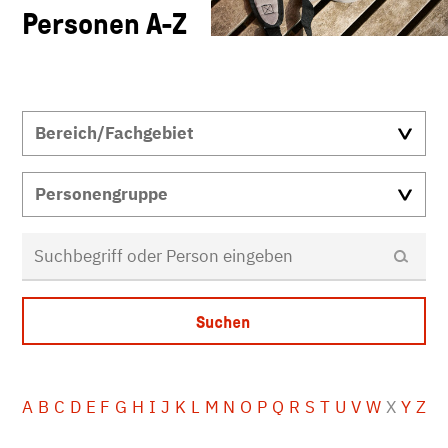
Personen A-Z
A
B
C
D
E
F
G
H
I
J
K
L
M
N
O
P
Q
R
S
T
U
V
W
X
Y
Z