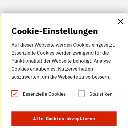
HKA-Shop
Cookie-Einstellungen
HKA-Videos
HKA-Podcast
Auf dieser Webseite werden Cookies eingesetzt.
Essenzielle Cookies werden zwingend für die
HKA-Publikationen
Funktionalität der Webseite benötigt. Analyse-
RSS-Feed
Cookies erlauben es, Nutzerverhalten
auszuwerten, um die Webseite zu verbessern.
Leichte Sprache
Essenzielle Cookies
Statistiken
Gebärdensprache
Impressum
Alle Cookies akzeptieren
Datenschutz