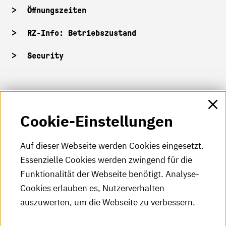
Öffnungszeiten
RZ-Info: Betriebszustand
Security
HKA-Shop
Cookie-Einstellungen
HKA-Videos
HKA-Podcast
Auf dieser Webseite werden Cookies eingesetzt.
Essenzielle Cookies werden zwingend für die
HKA-Publikationen
Funktionalität der Webseite benötigt. Analyse-
RSS-Feed
Cookies erlauben es, Nutzerverhalten
auszuwerten, um die Webseite zu verbessern.
Leichte Sprache