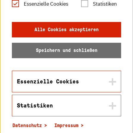
Essenzielle Cookies
Statistiken
Gebärdensprache
Impressum
Alle Cookies akzeptieren
Datenschutz
Speichern und schließen
Barrierefreiheit
Sitemap
Essenzielle Cookies
Statistiken
Name
© 2026 Hochschule
in2cookiemodal-selection
Karlsruhe
Datenschutz
Impressum
Zweck