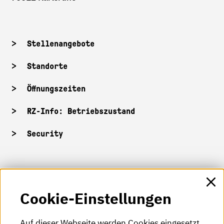
Stellenangebote
Standorte
Öffnungszeiten
RZ-Info: Betriebszustand
Security
HKA-Shop
Cookie-Einstellungen
HKA-Videos
HKA-Podcast
Auf dieser Webseite werden Cookies eingesetzt.