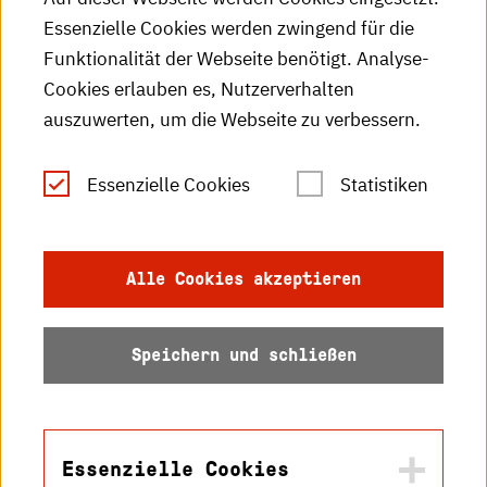
Essenzielle Cookies werden zwingend für die
HKA-Publikationen
Funktionalität der Webseite benötigt. Analyse-
RSS-Feed
Cookies erlauben es, Nutzerverhalten
auszuwerten, um die Webseite zu verbessern.
Leichte Sprache
Essenzielle Cookies
Statistiken
Gebärdensprache
Impressum
Alle Cookies akzeptieren
Datenschutz
Speichern und schließen
Barrierefreiheit
Sitemap
Essenzielle Cookies