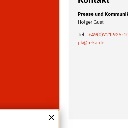
Presse und Kommuni
Holger Gust
Tel.:
+49(0)721 925-1
pk
@h-ka.de