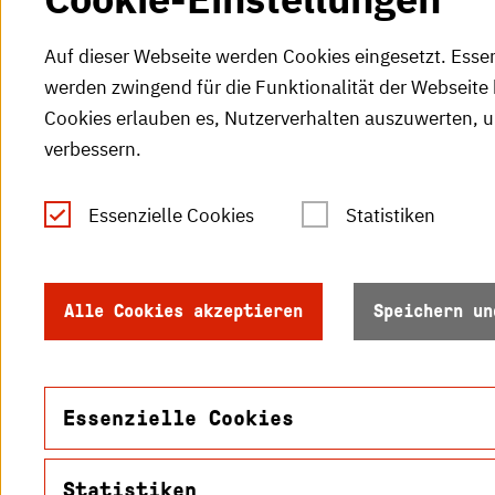
Auf dieser Webseite werden Cookies eingesetzt. Esse
werden zwingend für die Funktionalität der Webseite 
Cookies erlauben es, Nutzerverhalten auszuwerten, 
verbessern.
Tel.: +49 (0)721 925-0
S
Fax: +49 (0)721 925-2000
Essenzielle Cookies
Statistiken
S
info
@h-ka.de
Ö
Postfach 2440
Alle Cookies akzeptieren
Speichern un
R
76012 Karlsruhe
S
Essenzielle Cookies
Statistiken