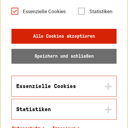
Leichte Sprache
Essenzielle Cookies
Statistiken
Gebärdensprache
Impressum
Alle Cookies akzeptieren
Datenschutz
Speichern und schließen
Barrierefreiheit
Sitemap
Essenzielle Cookies
Statistiken
Name
© 2026 Hochschule
in2cookiemodal-selection
Karlsruhe