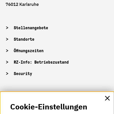
76012 Karlsruhe
Stellenangebote
Standorte
Öffnungszeiten
RZ-Info: Betriebszustand
Security
HKA-Shop
Cookie-Einstellungen
HKA-Videos