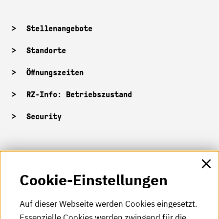
Stellenangebote
Standorte
Öffnungszeiten
RZ-Info: Betriebszustand
Security
HKA-Shop
Cookie-Einstellungen
HKA-Videos
HKA-Podcast
Auf dieser Webseite werden Cookies eingesetzt.
Essenzielle Cookies werden zwingend für die