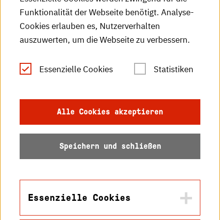
HKA-Publikationen
Funktionalität der Webseite benötigt. Analyse-
RSS-Feed
Cookies erlauben es, Nutzerverhalten
auszuwerten, um die Webseite zu verbessern.
Leichte Sprache
Essenzielle Cookies
Statistiken
Gebärdensprache
Impressum
Alle Cookies akzeptieren
Datenschutz
Speichern und schließen
Barrierefreiheit
Sitemap
Essenzielle Cookies