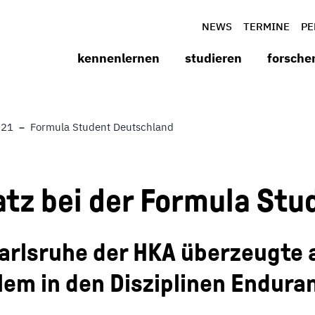
NEWS
TERMINE
PE
kennenlernen
studieren
forsche
021
Formula Student Deutschland
latz bei der Formula St
arlsruhe der HKA überzeugte 
lem in den Disziplinen Endura