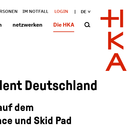
RSONEN
IM NOTFALL
LOGIN
DE
n
netzwerken
Die HKA
udent Deutschland
auf dem
nce und Skid Pad