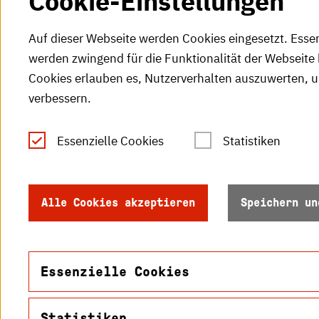
Cookie-Einstellungen
Auf dieser Webseite werden Cookies eingesetzt. Esse
werden zwingend für die Funktionalität der Webseite 
Cookies erlauben es, Nutzerverhalten auszuwerten, 
verbessern.
Tel.: +49 (0)721 925-0
S
Fax: +49 (0)721 925-2000
Essenzielle Cookies
Statistiken
S
info
@h-ka.de
Ö
Postfach 2440
Alle Cookies akzeptieren
Speichern un
R
76012 Karlsruhe
S
Essenzielle Cookies
Statistiken