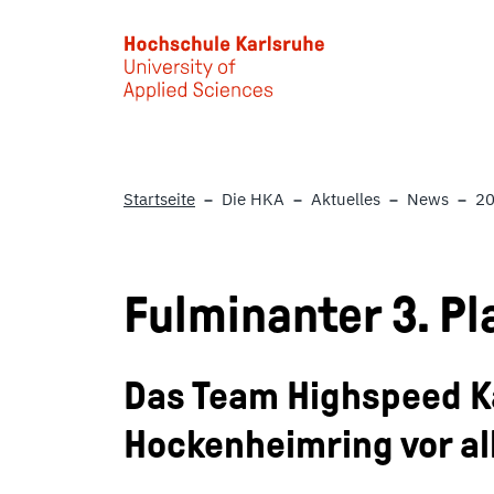
Skip to main content
Startseite
Die HKA
Aktuelles
News
2
Fulminanter 3. P
Das Team Highspeed K
Hockenheimring vor al