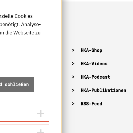
nzielle Cookies
benötigt. Analyse-
um die Webseite zu
tellenangebote
HKA-Shop
tandorte
HKA-Videos
ffnungszeiten
HKA-Podcast
d schließen
Z-Info: Betriebszustand
HKA-Publikationen
ecurity
RSS-Feed