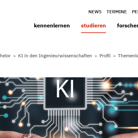
NEWS
TERMINE
PE
kennenlernen
studieren
forsche
helor
KI in den Ingenieurwissenschaften
Profil
Thement