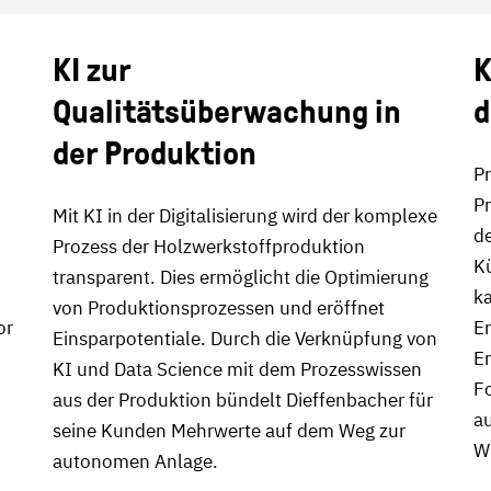
KI zur
K
Qualitätsüberwachung in
d
der Produktion
Pr
Pr
Mit KI in der Digitalisierung wird der komplexe
d
Prozess der Holzwerkstoffproduktion
Kü
transparent. Dies ermöglicht die Optimierung
k
von Produktionsprozessen und eröffnet
or
E
Einsparpotentiale. Durch die Verknüpfung von
En
KI und Data Science mit dem Prozesswissen
F
aus der Produktion bündelt Dieffenbacher für
au
seine Kunden Mehrwerte auf dem Weg zur
W
autonomen Anlage.