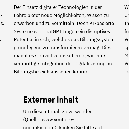
Der Einsatz digitaler Technologien in der
Wi
 -
Lehre bietet neue Möglichkeiten, Wissen zu
Ch
s.
erwerben und zu vermitteln. Doch KI-basierte
In
Systeme wie ChatGPT tragen ein disruptives
f
k
Potential in sich, welches das Bildungssystem
Vo
grundlegend zu transformieren vermag. Dies
sp
macht es sinnvoll zu diskutieren, wie eine
M
vernünftige Integration der Digitalisierung im
V
Bildungsbereich aussehen könnte.
in
Externer Inhalt
Um diesen Inhalt zu verwenden
(Quelle:
www.youtube-
nocookie.com
), klicken Sie bitte auf