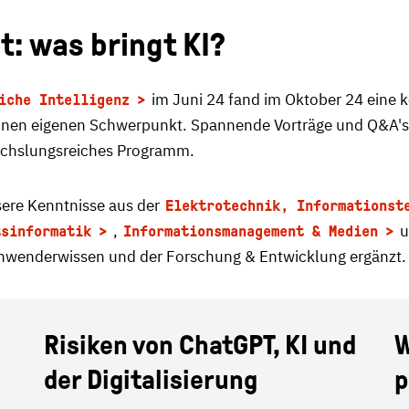
t: was bringt KI?
im Juni 24 fand im Oktober 24 eine 
iche Intelligenz
inen eigenen Schwerpunkt. Spannende Vorträge und Q&A's, i
wechslungsreiches Programm.
sere Kenntnisse aus der
Elektrotechnik, Informationst
,
u
tsinformatik
Informationsmanagement & Medien
enderwissen und der Forschung & Entwicklung ergänzt.
–
Risiken von ChatGPT, KI und
W
der Digitalisierung
p