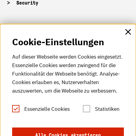
Security
HKA-Shop
Cookie-Einstellungen
HKA-Videos
HKA-Podcast
Auf dieser Webseite werden Cookies eingesetzt.
Essenzielle Cookies werden zwingend für die
HKA-Publikationen
Funktionalität der Webseite benötigt. Analyse-
RSS-Feed
Cookies erlauben es, Nutzerverhalten
auszuwerten, um die Webseite zu verbessern.
Leichte Sprache
Essenzielle Cookies
Statistiken
Gebärdensprache
Impressum
Alle Cookies akzeptieren