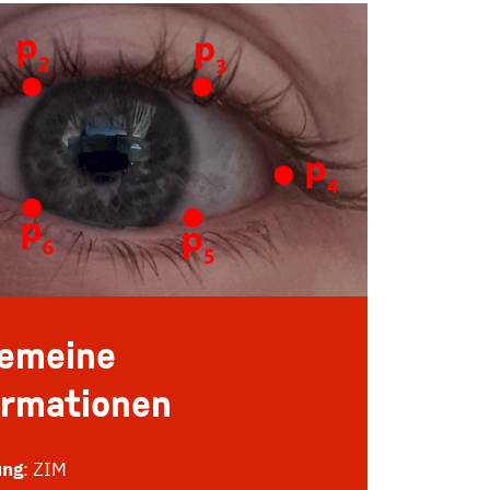
gemeine
ormationen
ung
: ZIM