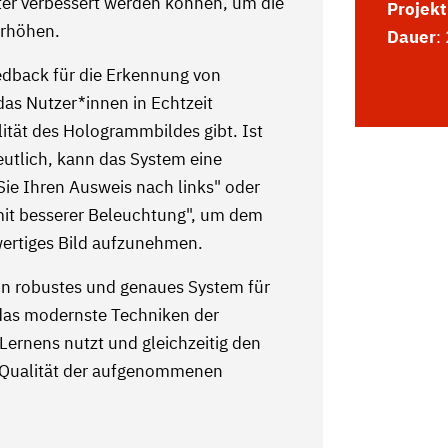
ter verbessert werden können, um die
Projekt
erhöhen.
Dauer
:
eedback für die Erkennung von
s Nutzer*innen in Echtzeit
tät des Hologrammbildes gibt. Ist
utlich, kann das System eine
ie Ihren Ausweis nach links" oder
mit besserer Beleuchtung", um dem
hwertiges Bild aufzunehmen.
ein robustes und genaues System für
, das modernste Techniken der
ernens nutzt und gleichzeitig den
e Qualität der aufgenommenen