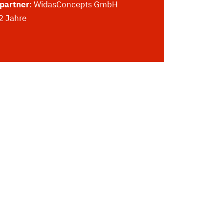
partner
: WidasConcepts GmbH
 2 Jahre