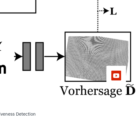
n
iveness Detection