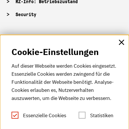
RZ-Info: Betriebszustand
Security
HKA-Shop
Cookie-Einstellungen
HKA-Videos
HKA-Podcast
Auf dieser Webseite werden Cookies eingesetzt.
Essenzielle Cookies werden zwingend für die
HKA-Publikationen
Funktionalität der Webseite benötigt. Analyse-
RSS-Feed
Cookies erlauben es, Nutzerverhalten
auszuwerten, um die Webseite zu verbessern.
Leichte Sprache
Essenzielle Cookies
Statistiken
Gebärdensprache