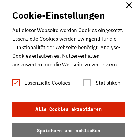
Cookie-Einstellungen
HKA-Videos
HKA-Podcast
Auf dieser Webseite werden Cookies eingesetzt.
Essenzielle Cookies werden zwingend für die
HKA-Publikationen
Funktionalität der Webseite benötigt. Analyse-
RSS-Feed
Cookies erlauben es, Nutzerverhalten
auszuwerten, um die Webseite zu verbessern.
Leichte Sprache
Essenzielle Cookies
Statistiken
Gebärdensprache
Impressum
Alle Cookies akzeptieren
Datenschutz
Speichern und schließen
Barrierefreiheit