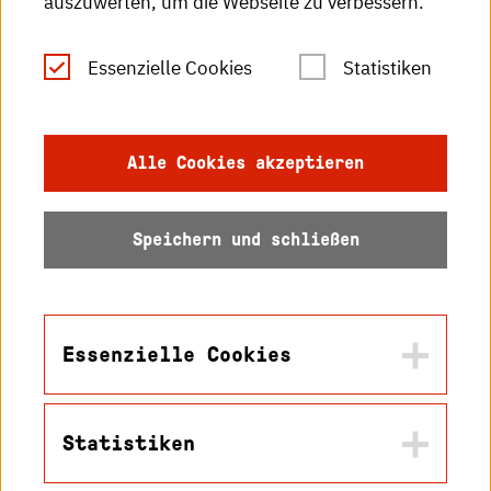
auszuwerten, um die Webseite zu verbessern.
Leichte Sprache
Essenzielle Cookies
Statistiken
Gebärdensprache
Impressum
Alle Cookies akzeptieren
Datenschutz
Speichern und schließen
Barrierefreiheit
Sitemap
Essenzielle Cookies
Statistiken
Name
© 2026 Hochschule
in2cookiemodal-selection