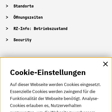
Standorte
Öffnungszeiten
RZ-Info: Betriebszustand
Security
HKA-Shop
Cookie-Einstellungen
HKA-Videos
HKA-Podcast
Auf dieser Webseite werden Cookies eingesetzt.
Essenzielle Cookies werden zwingend für die
HKA-Publikationen
Funktionalität der Webseite benötigt. Analyse-
RSS-Feed
Cookies erlauben es, Nutzerverhalten