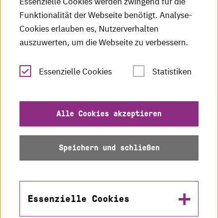
Essenzielle Cookies werden zwingend für die
HKA-Publikationen
Funktionalität der Webseite benötigt. Analyse-
RSS-Feed
Cookies erlauben es, Nutzerverhalten
auszuwerten, um die Webseite zu verbessern.
Leichte Sprache
Essenzielle Cookies
Statistiken
Gebärdensprache
Impressum
Alle Cookies akzeptieren
Datenschutz
Speichern und schließen
Barrierefreiheit
Sitemap
Essenzielle Cookies