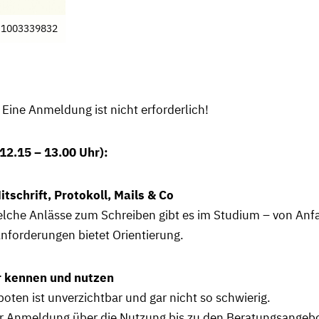
k-1003339832
 Eine Anmeldung ist nicht erforderlich!
2.15 – 13.00 Uhr):
tschrift, Protokoll, Mails & Co
lche Anlässe zum Schreiben gibt es im Studium – von Anf
Anforderungen bietet Orientierung.
r kennen und nutzen
oten ist unverzichtbar und gar nicht so schwierig.
der Anmeldung über die Nutzung bis zu den Beratungsangeb