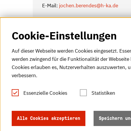
E-Mail:
jochen.berendes
@h-ka.de
Cookie-Einstellungen
Auf dieser Webseite werden Cookies eingesetzt. Esse
werden zwingend für die Funktionalität der Webseite 
Cookies erlauben es, Nutzerverhalten auszuwerten, 
verbessern.
Tel.: +49 (0)721 925-0
S
Fax: +49 (0)721 925-2000
Essenzielle Cookies
Statistiken
S
info
@h-ka.de
Ö
Postfach 2440
Alle Cookies akzeptieren
Speichern un
R
76012 Karlsruhe