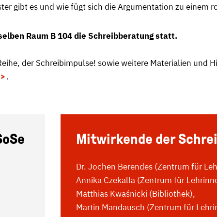
er gibt es und wie fügt sich die Argumentation zu einem r
 selben Raum B 104 die Schreibberatung statt.
Reihe, der Schreibimpulse! sowie weitere Materialien und Hi
.
SoSe
Mitwirkende der Schrei
Dr. Jochen Berendes (Zentrum für Leh
Annika Czekalla (Zentrum für Lehrinno
Matthias Kwaśnicki (Bibliothek),
Martin Mandausch (Zentrum für Lehri