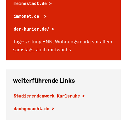
meinestadt.de
immonet.de
der-kurier.de/
Tageszeitung BNN; Wohnungsmarkt vor allem
samstags, auch mittwochs
weiterführende Links
Studierendenwerk Karlsruhe
dachgesucht.de