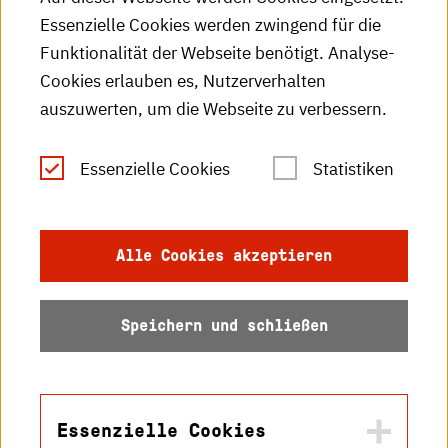
Essenzielle Cookies werden zwingend für die
HKA-Publikationen
Funktionalität der Webseite benötigt. Analyse-
RSS-Feed
Cookies erlauben es, Nutzerverhalten
auszuwerten, um die Webseite zu verbessern.
Leichte Sprache
Essenzielle Cookies
Statistiken
Gebärdensprache
Impressum
Alle Cookies akzeptieren
Datenschutz
Speichern und schließen
Barrierefreiheit
Sitemap
Essenzielle Cookies