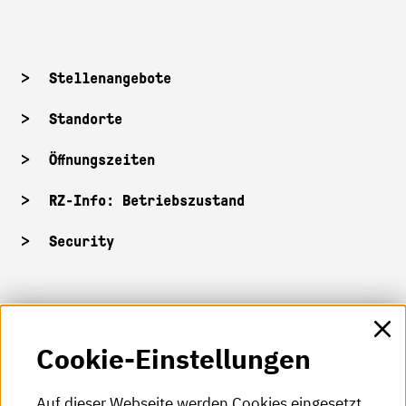
Stellenangebote
Standorte
Öffnungszeiten
RZ-Info: Betriebszustand
Security
HKA-Shop
Cookie-Einstellungen
HKA-Videos
HKA-Podcast
Auf dieser Webseite werden Cookies eingesetzt.