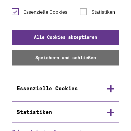
Leichte Sprache
Essenzielle Cookies
Statistiken
Gebärdensprache
Impressum
Alle Cookies akzeptieren
Datenschutz
Speichern und schließen
Barrierefreiheit
Sitemap
Essenzielle Cookies
Statistiken
Name
© 2026 Hochschule
in2cookiemodal-selection
Karlsruhe