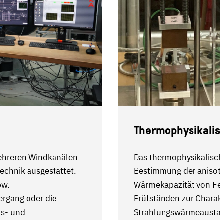
Thermophysikalis
mehreren Windkanälen
Das thermophysikalisch
chnik ausgestattet.
Bestimmung der anisotr
pw.
Wärmekapazität von Fe
rgang oder die
Prüfständen zur Chara
ds- und
Strahlungswärmeausta