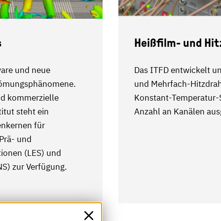
s
Heißfilm- und Hi
tware und neue
Das ITFD entwickelt un
trömungsphänomene.
und Mehrfach-Hitzdrah
nd kommerzielle
Konstant-Temperatur-S
tut steht ein
Anzahl an Kanälen ausg
nkernen für
rä- und
tionen (LES) und
) zur Verfügung.