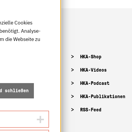
nzielle Cookies
benötigt. Analyse-
um die Webseite zu
tellenangebote
HKA-Shop
tandorte
HKA-Videos
ffnungszeiten
HKA-Podcast
d schließen
Z-Info: Betriebszustand
HKA-Publikationen
ecurity
RSS-Feed