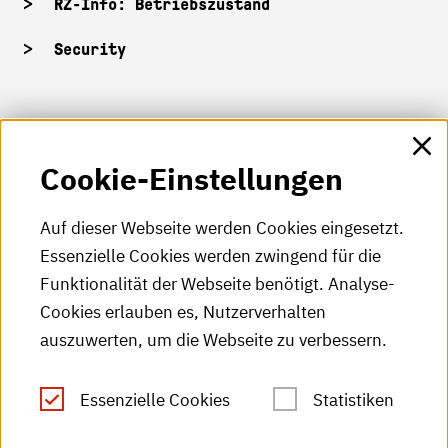
RZ-Info: Betriebszustand
Security
HKA-Shop
Cookie-Einstellungen
HKA-Videos
HKA-Podcast
Auf dieser Webseite werden Cookies eingesetzt.
Essenzielle Cookies werden zwingend für die
HKA-Publikationen
Funktionalität der Webseite benötigt. Analyse-
RSS-Feed
Cookies erlauben es, Nutzerverhalten
auszuwerten, um die Webseite zu verbessern.
Leichte Sprache
Essenzielle Cookies
Statistiken
Gebärdensprache