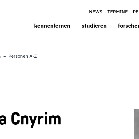
NEWS
TERMINE
PE
kennenlernen
studieren
forsche
n
Personen A-Z
ea Cnyrim