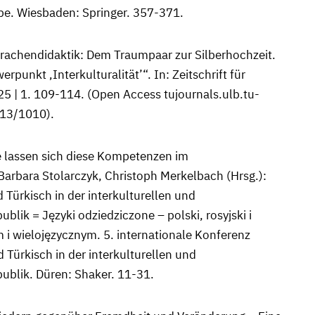
e. Wiesbaden: Springer. 357-371.
rachendidaktik: Dem Traumpaar zur Silberhochzeit.
nkt ‚Interkulturalität’“. In: Zeitschrift für
25 | 1. 109-114. (Open Access tujournals.ulb.tu-
013/1010).
 lassen sich diese Kompetenzen im
arbara Stolarczyk, Christoph Merkelbach (Hrsg.):
Türkisch in der interkulturellen und
lik = Języki odziedziczone – polski, rosyjski i
i wielojęzycznym. 5. internationale Konferenz
Türkisch in der interkulturellen und
ublik. Düren: Shaker. 11-31.