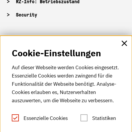
RZ-Info: Betriebszustand
Security
HKA-Shop
Cookie-Einstellungen
HKA-Videos
HKA-Podcast
Auf dieser Webseite werden Cookies eingesetzt.
Essenzielle Cookies werden zwingend für die
HKA-Publikationen
Funktionalität der Webseite benötigt. Analyse-
RSS-Feed
Cookies erlauben es, Nutzerverhalten
auszuwerten, um die Webseite zu verbessern.
Leichte Sprache
Essenzielle Cookies
Statistiken
Gebärdensprache