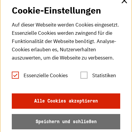
Cookie-Einstellungen
HKA-Videos
HKA-Podcast
Auf dieser Webseite werden Cookies eingesetzt.
Essenzielle Cookies werden zwingend für die
HKA-Publikationen
Funktionalität der Webseite benötigt. Analyse-
RSS-Feed
Cookies erlauben es, Nutzerverhalten
auszuwerten, um die Webseite zu verbessern.
Leichte Sprache
Essenzielle Cookies
Statistiken
Gebärdensprache
Impressum
Alle Cookies akzeptieren
Datenschutz
Speichern und schließen
Barrierefreiheit