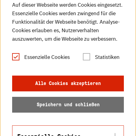
HKA-Podcast
Auf dieser Webseite werden Cookies eingesetzt.
Essenzielle Cookies werden zwingend für die
HKA-Publikationen
Funktionalität der Webseite benötigt. Analyse-
RSS-Feed
Cookies erlauben es, Nutzerverhalten
auszuwerten, um die Webseite zu verbessern.
Leichte Sprache
Essenzielle Cookies
Statistiken
Gebärdensprache
Impressum
Alle Cookies akzeptieren
Datenschutz
Speichern und schließen
Barrierefreiheit
Sitemap