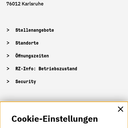
76012 Karlsruhe
Stellenangebote
Standorte
Öffnungszeiten
RZ-Info: Betriebszustand
Security
HKA-Shop
Cookie-Einstellungen
HKA-Videos