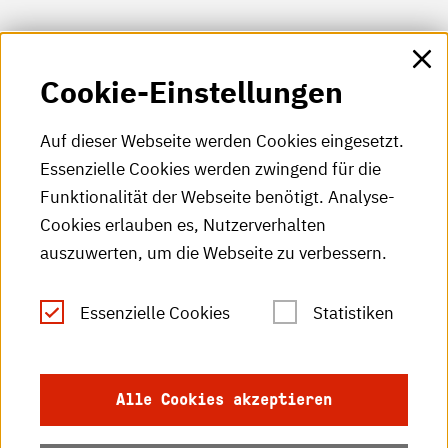
HKA-Shop
Cookie-Einstellungen
HKA-Videos
HKA-Podcast
Auf dieser Webseite werden Cookies eingesetzt.
Essenzielle Cookies werden zwingend für die
HKA-Publikationen
Funktionalität der Webseite benötigt. Analyse-
RSS-Feed
Cookies erlauben es, Nutzerverhalten
auszuwerten, um die Webseite zu verbessern.
Leichte Sprache
Essenzielle Cookies
Statistiken
Gebärdensprache
Impressum
Alle Cookies akzeptieren
Datenschutz