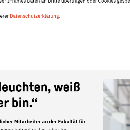
ser IFrames Daten an Dritte übertragen oder Cookies gesp
serer
Datenschutzerklärung.
leuchten, weiß
r bin.“
icher Mitarbeiter an der Fakultät für
genieur betreut er das Labor für