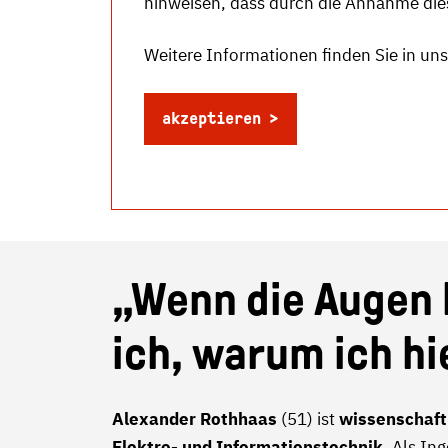
hinweisen, dass durch die Annahme die
Weitere Informationen finden Sie in un
akzeptieren
„Wenn die Augen 
ich, warum ich hie
Alexander Rothhaas
(51) ist
wissenschaftl
Elektro- und Informationstechnik
. Als In