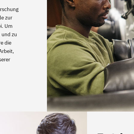
orschung
le zur
ei. Um
n und zu
e die
Arbeit,
serer