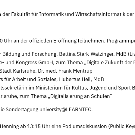
n der Fakultät für Informatik und Wirtschaftsinformatik d
0 Uhr an der offiziellen Eröffnung teilnehmen. Programmp
r Bildung und Forschung, Bettina Stark-Watzinger, MdB (Liv
se- und Kongress GmbH, zum Thema „Digitale Zukunft der 
Stadt Karlsruhe, Dr. med. Frank Mentrup
s für Arbeit und Soziales, Hubertus Heil, MdB
tssekretärin im Ministerium für Kultus, Jugend und Sport
arlsruhe, zum Thema „Digitalisierung an Schulen“
 die Sondertagung university@LEARNTEC.
 Henning ab 13:15 Uhr eine Podiumsdiskussion (Public Key