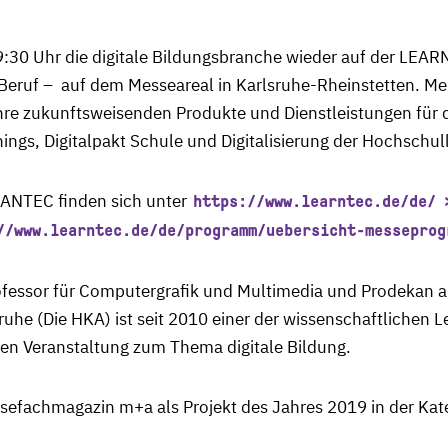
 09:30 Uhr die digitale Bildungsbranche wieder auf der LEA
 Beruf – auf dem Messeareal in Karlsruhe-Rheinstetten. M
ihre zukunftsweisenden Produkte und Dienstleistungen für 
hings, Digitalpakt Schule und Digitalisierung der Hochschul
RANTEC finden sich unter
https://www.learntec.de/de/
//www.learntec.de/de/programm/uebersicht-messeprog
 Professor für Computergrafik und Multimedia und Prodekan a
uhe (Die HKA) ist seit 2010 einer der wissenschaftlichen 
en Veranstaltung zum Thema digitale Bildung.
fachmagazin m+a als Projekt des Jahres 2019 in der Kateg