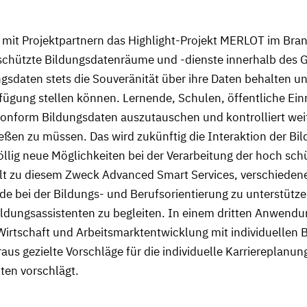
mit Projektpartnern das Highlight-Projekt MERLOT im Bran
schützte Bildungsdatenräume und -dienste innerhalb des 
ngsdaten stets die Souveränität über ihre Daten behalten un
rfügung stellen können. Lernende, Schulen, öffentliche Ei
nform Bildungsdaten auszutauschen und kontrolliert weit
ießen zu müssen. Das wird zukünftig die Interaktion der Bi
llig neue Möglichkeiten bei der Verarbeitung der hoch sc
t zu diesem Zweck Advanced Smart Services, verschiedene 
nde bei der Bildungs- und Berufsorientierung zu unterstüt
ldungsassistenten zu begleiten. In einem dritten Anwendun
Wirtschaft und Arbeitsmarktentwicklung mit individuellen 
raus gezielte Vorschläge für die individuelle Karriereplanu
ten vorschlägt.