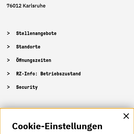
76012 Karlsruhe
Stellenangebote
Standorte
Öffnungszeiten
RZ-Info: Betriebszustand
Security
HKA-Shop
Cookie-Einstellungen
HKA-Videos