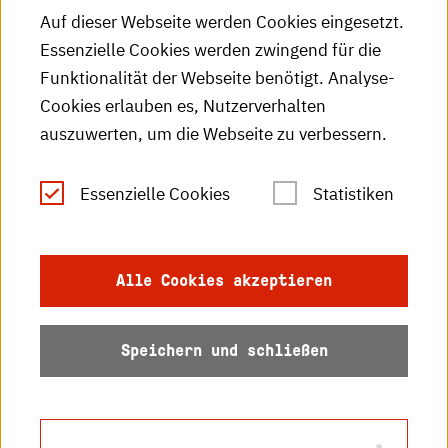
HKA-Podcast
Auf dieser Webseite werden Cookies eingesetzt.
Essenzielle Cookies werden zwingend für die
HKA-Publikationen
Funktionalität der Webseite benötigt. Analyse-
RSS-Feed
Cookies erlauben es, Nutzerverhalten
auszuwerten, um die Webseite zu verbessern.
Leichte Sprache
Essenzielle Cookies
Statistiken
Gebärdensprache
Impressum
Alle Cookies akzeptieren
Datenschutz
Speichern und schließen
Barrierefreiheit
Sitemap